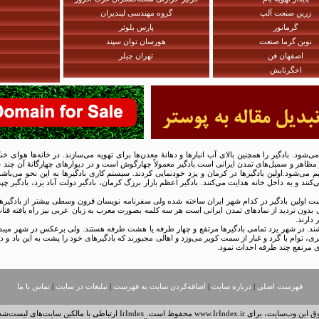
زرین صنعت آلپ
گروه مهندسی لیندیران
گرمانور
پارس بلوئر
نوین گرما صنعت
هورسان توان سپند
اصفهان فن
تهران چیلر
اخگرتابش
ی‌شود. بادگیر را همچنین بالای آب انبارها و دهانهٔ معدن‌ها برای تهویه می‌سازند. در خانه‌ها هوای خن
 مظاهر و سمبل‌های تمدن ایرانی است.بادگیر معمولاً چهارگوش است و در دیوارهای چهارگانهٔ آن چند سو
د.اولین بادگیرها در کرمان و یزد خودنمایی کردند. سیستم کاری بادگیرها به این نحو می‌باشد ک
نند و به داخل خانه هدایت می‌کنند. بادگیر اعظم بازار برزگ کرمان، بادگیر دولت آباد یزد، بادگیر چ
ست اولین بادگیر در کدام شهر ایران ساخته شده ولی سفرنامه نویسان قرون وسطی بیشتر از بادگیر
نبدی بدون تردید از نمادهای تمدن ایرانی است هر سه کلمه بصورت معرب به زبان عربی نیز راه یافته قن
 دارند.
ی، توام با گرد و غبار از سمت کویر می‌وزد و اهالی مجبورند که بادگیرهای خود را پشت به این باد و 
ای مرتفع چند طرفه احداث نمود.
فهرست اصلی
|
درباره سایت
|
اضافه‌کردن سایت به فهرست
|
تبلیغات در سایت
|
تماس با ما
www.IrIndex.ir محفوظ است. IrIndex ارتباطی با مالکین سایت‌های لیست‌شده ندارد.