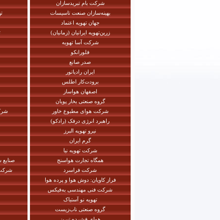
شرکت بام تبریدسازان
بهینه‌سازان صنعت تاسیسات
ته
جهان تهویه اعتماد
زرین‌تهویه ایرانیان (زمانیان)
ت
شرکت آسا تهویه
فلورانکو
صدر صانع
ایران رادیاتور
برودت‌کار اطلس
اصفهان هواساز
گروه صنعتی بخار پویان
شرکت هوای مطبوع خاور
شرک
راهبرد انرژی درفک (رادکو)
نیرو تهویه البرز
گرم ایران
شرکت تهویه نیا
همگاه تجارت هواسنج
صنایع س
شرکت فراسرد
شرکت 
فراز کاویان: دوش هوا و پرده هوا
شرکت فنی مهندسی به‌فیکس
تهویه نو آستیاک
گروه صنعتی ناب‌زیست
هوای فشرده تبریز