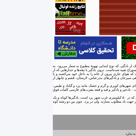
ک از بادگیر، که نوع ابتدایی تهویهٔ مطبوع به شمار می‌رود، به
راخ تعبیه شده‌است. درون بادگیر با تیغه‌ها و جدارهایی که از
ه هوای جاری بیرون از خانه را به داخل خود می‌کشند و با
پقی سیرجان و بادگیرهای بندرعباس، لارستان، قشم و چابهار از
های شهرهای کویری و گرم و خشک مانند یزد و گناباد و طبس،
ات - بادجیر و بادکیر و قبه و قبعه معرب‌های فارسی کلمات فوق
بادگیرها معمولاً یک طرفه، چهار طرفه و یا هشت طرفه می‌باشند. در شهر یزد تمامی بادگیرها مرتفع و چهار طرفه یا هشت طرفه هستند. ولی برعکس در شهر میبد که در ۵۰ کیلومتری غرب شهر یزد است، بادگیرها کوتاه و یک
در جهت باد مطلوب بسازند. ولی در یزد، چون بین دو رشته کوه