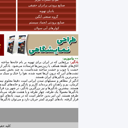
صنایع برودتی برادران حقیقی
بادبان تهویه
گروه صنعتی آبگین
صنایع برودتی انجماد سیستم
کولرهای آبی سولان
»» بیاموزیم:
بادگیر:
برج‌هایی که در ایران برای تهویه بر بام خانه‌ها ساخته م
اتاق‌های طبقهٔ همکف یا زیرزمین‌ها فرستاده می‌شود. بادگیر از
خشت یا چوب و خشت ساخته شده‌است، به چند بخش تقسیم می‌شو
تشت‌های آبی که درون آن‌ها تعبیه شده، هوا را خنک و سبک می‌ک
دیدنی‌ترین بادگیرهای ایران هستند.
ادگیر از مظاهر و سمبلهای تمدن ایرانی است دقیقا معلوم نی
کرمان، بم و زاهدان نام برده‌اند کاریز و بادگیر و خانه‌های گ
هستند. بیشترین بادگیرها و نیز بزرگترین بادگیر، در شهر یزد قرار
طرفه هستند. این امر بدین خاطر است که در میبد، بادهای کویر
قرار گرفته، بادهای کویری کمتر جریان دارد و می‌توان بادگیره
کلیه حقوق این وب‌سایت، برای 