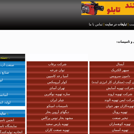
رست
|
تبلیغات در سایت
|
تماس با ما
 و تاسیسات:
.:: دسته‌های پیشنهادی :.
آبسال
شرکت برفاب
صنعت آب، 
سپهر الکتریک
توان چرخه
صنایع ب
دامون سرویس
آسیا رعد کاسپین
لو
گیت (مبتکران کار انرژی ایده)
کولر آیرومکس
ا
شرکت تهویه آسایش
تهران آسای
شرکت تهویه اروند
سازه تهویه نوآفرین
آسانسو
کت ایمن تهویه الوند
چیلر ایران
لوله، ات
تهویه‌کاران مهر جوان
تاسیسات امینکو
تهویه رویال
دیگهای آروین بخار
.:
سایت
تبخیر صنعت
مشهد بخار توس پرکاس
انجمن تاسی
تهویه کوهساران
تهویه پارس سعید
نمایشگاه تاس
تهویه آسمان
تهویه صنعت کاران
اتحادیه تولیدکنند