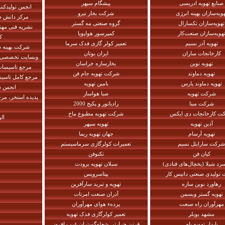
صنایع تهویه ادریسی
پیشگام سپهر
انجمن تولیدکنن
ویه‌سازان بهینه انرژی
شرکت بخار نیرو
مرکز دانش ص
تهویه‌سازان تکسارال
گروه صنعتی مه گستر
نشریه فنی مهن
هویه‌سازان صنعت‌کار
کمپرسور هواپویا
ک
تهویه آذر نسیم
تعمیر کولر گازی فدک سرما
شرکت بهینه
کارخانجات ساران
ایران بوتان
وبسایت تخصصی ت
تهویه نوین
بخارسازه خراسان
مرجع تاسیسات 
تهویه دماوند
شرکت تهویه جام فن
مرجع کامل تاسیس
تهویه دماوند پارس
بامین تهویه
انجمن 
شرکت تهویه
صبا هواساز
پدیده استخر، مر
شرکت مبنا
رادیاتور و پکیج 2000
ت کارخانجات دی ایکس
شرکت تهویه مطبوع ماخ
ال
آذین تهویه
تهویه سپهر
تهویه آرسام
جهان تهویه ریما
شرکت سارایئل نسیم
تعمیرات کولرگازی سرماسیستم
کیان فن
تکنوفن
رد شیلا (یخچال‌های قنادی)
سبلان تهویه برودت
تولیدی صنعتی داتیس کار
بیتاسرویس
رهاورد نوین سازه
تهویه و تبرید سارآفرین
تهویه گستر ویسمن
آذران صنعت امرتات
مهرآوران راه صنعت
پردهء هوای مهرآوران
مشهد بویلر
تعمیر کولرگازی فدک تهویه
پایدار تهویه بام
قرنیز حرارتی شعله‌گستران غرب افروز