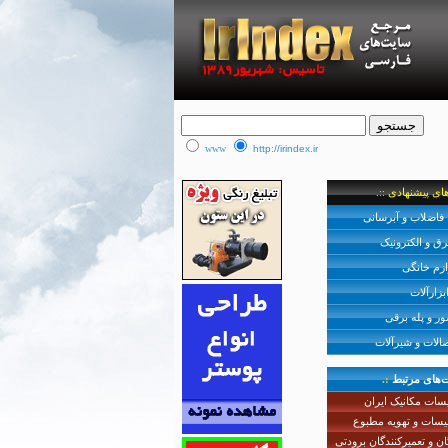
www
http://irindex.ir
فاضلاب و آبرسانی
رق و الکترونیک
ازم خانگی
بزارآلات
ر و پله برقی
صالات و شیرآلات
‌های مرتبط
:.
سات مکانیک ایران
یسات و تهویه مطبوع
گان و تعمیرکنندگان برودتی