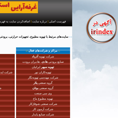
فهرست اصلی
|
درباره سایت
|
اضافه‌کردن سایت به فه
»»
سایت‌های مرتبط با تهویه مطبوع، تجهیزات حرارتی، برودتی
.:
مراکز و شرکت‌های فعال
:.
شرکت تهویه
آذرباد
صنایع برودتی
هادی
، هادیران برودت
تهویه سپهر
ایرانیان
تهویه‌کاران نور
شرکت ایدن 
شرکت مهندسی تهویه‌نگار
گروه صنعتی
پلار
گروه صنعتی
بوتان
شر
وی سی صنعت
تهویه مطبوع ماخ
شرکت صنعتی شوفاژکار
شرکت آزمون کار
شرکت صنایع پایدار